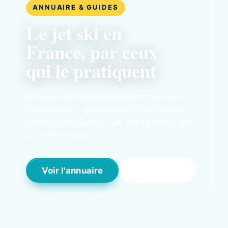
ANNUAIRE & GUIDES
Le jet ski en
France, par ceux
qui le pratiquent
Annuaire des loueurs département par
département, guides permis et matériel,
conseils de pilotage. De vraies notes, pas
du remplissage.
Voir l'annuaire
Les guides