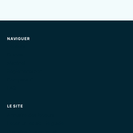
NAVIGUER
Loueurs
Guides
Matériel
Réglementation
Comparatif
FAQ
LE SITE
Annuaire des loueurs
Louer un jet ski : le guide
Première fois en jet ski