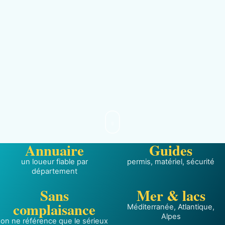
Annuaire
Guides
un loueur fiable par
permis, matériel, sécurité
département
Sans
Mer & lacs
complaisance
Méditerranée, Atlantique,
Alpes
on ne référence que le sérieux