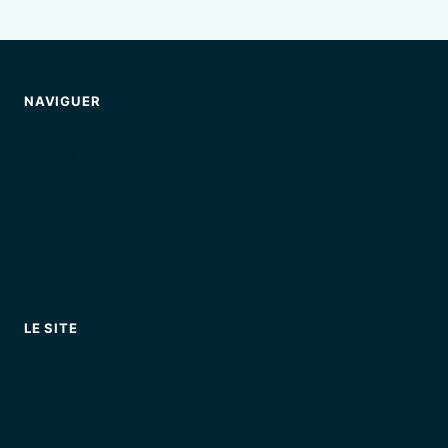
NAVIGUER
Loueurs
Guides
Matériel
Réglementation
Comparatif
FAQ
LE SITE
Annuaire des loueurs
Louer un jet ski : le guide
Première fois en jet ski
Jet ski en famille