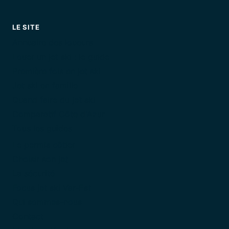
LE SITE
Annuaire des loueurs
Louer un jet ski : le guide
Première fois en jet ski
Jet ski en famille
Quand faire du jet ski
Comparatif Côte d'Azur
Tous les guides
Le permis côtier
Choisir son jet
La sécurité
Focus jet ski Var-Est
Qui sommes-nous
Contact