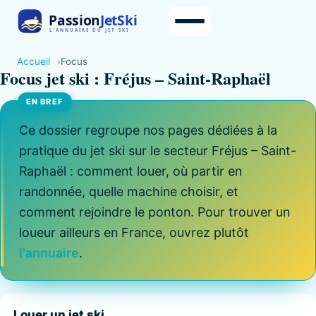
Accueil
Focus
Focus jet ski : Fréjus – Saint-Raphaël
Ce dossier regroupe nos pages dédiées à la
pratique du jet ski sur le secteur Fréjus – Saint-
Raphaël : comment louer, où partir en
randonnée, quelle machine choisir, et
comment rejoindre le ponton. Pour trouver un
loueur ailleurs en France, ouvrez plutôt
l'annuaire
.
Louer un jet ski