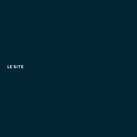
Loueurs
Guides
Matériel
Réglementation
Comparatif
FAQ
LE SITE
Annuaire des loueurs
Louer un jet ski : le guide
Première fois en jet ski
Jet ski en famille
Quand faire du jet ski
Comparatif Côte d'Azur
Tous les guides
Le permis côtier