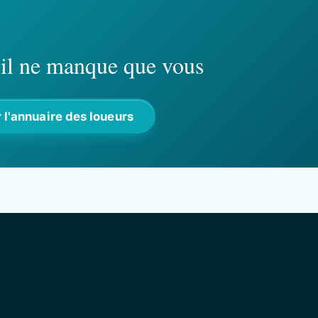
, il ne manque que vous
 l'annuaire des loueurs
es loueurs
Le permis côtier
t ski : le guide
Choisir son jet
is en jet ski
La sécurité