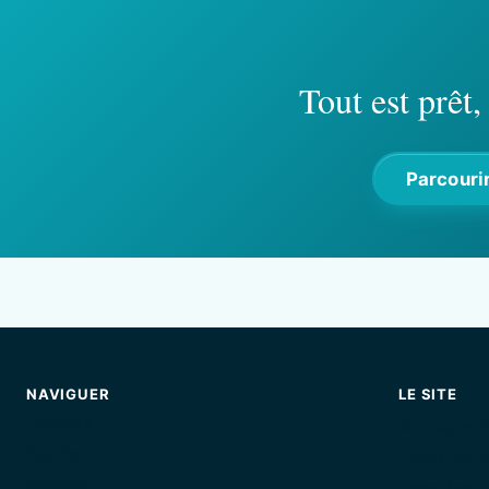
Tout est prêt
Parcourir
NAVIGUER
LE SITE
Loueurs
Annuaire d
Guides
Louer un je
Matériel
Première fo