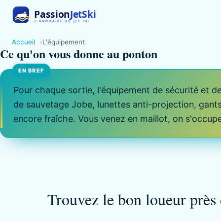
Accueil
L'équipement
Ce qu'on vous donne au ponton
Pour chaque sortie, l'équipement de sécurité et de 
de sauvetage Jobe, lunettes anti-projection, gants
encore fraîche. Vous venez en maillot, on s'occupe
Trouvez le bon loueur près