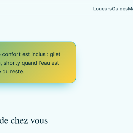
Loueurs
Guides
Ma
confort est inclus : gilet
, shorty quand l'eau est
 du reste.
 de chez vous