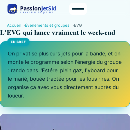
Accueil
Événements et groupes
EVG
L'EVG qui lance vraiment le week-end
On privatise plusieurs jets pour la bande, et on
monte le programme selon l'énergie du groupe
: rando dans l'Estérel plein gaz, flyboard pour
le marié, bouée tractée pour les fous rires. On
organise ça avec vous directement auprès du
loueur.