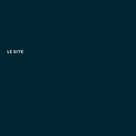
Matériel
Réglementation
Comparatif
FAQ
LE SITE
Annuaire des loueurs
Louer un jet ski : le guide
Première fois en jet ski
Jet ski en famille
Quand faire du jet ski
Comparatif Côte d'Azur
Tous les guides
Le permis côtier
Choisir son jet