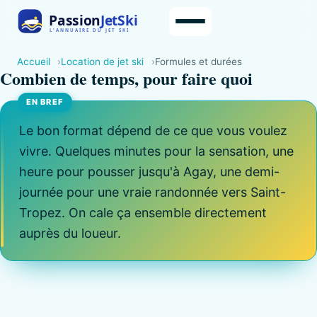
Accueil
Location de jet ski
Formules et durées
Combien de temps, pour faire quoi
Le bon format dépend de ce que vous voulez
vivre. Quelques minutes pour la sensation, une
heure pour pousser jusqu'à Agay, une demi-
journée pour une vraie randonnée vers Saint-
Tropez. On cale ça ensemble directement
auprès du loueur.