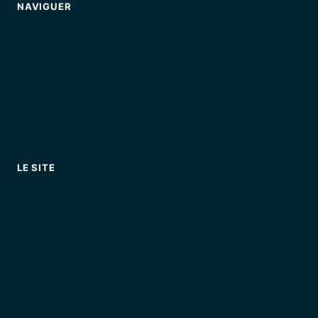
NAVIGUER
Loueurs
Guides
Matériel
Réglementation
Comparatif
FAQ
LE SITE
Annuaire des loueurs
Louer un jet ski : le guide
Première fois en jet ski
Jet ski en famille
Quand faire du jet ski
Comparatif Côte d'Azur
Tous les guides