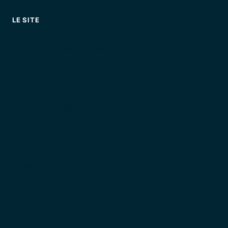
LE SITE
Annuaire des loueurs
Louer un jet ski : le guide
Première fois en jet ski
Jet ski en famille
Quand faire du jet ski
Comparatif Côte d'Azur
Tous les guides
Le permis côtier
Choisir son jet
La sécurité
Focus jet ski Var-Est
Qui sommes-nous
Contact
Mentions légales