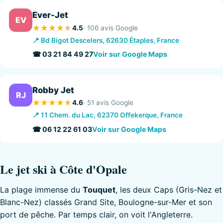
Ever-Jet
EV
4.5
· 106 avis Google
📍 Bd Bigot Descelers, 62630 Étaples, France
☎ 03 21 84 49 27
Voir sur Google Maps
Robby Jet
RJ
4.6
· 51 avis Google
📍 11 Chem. du Lac, 62370 Offekerque, France
☎ 06 12 22 61 03
Voir sur Google Maps
Le jet ski à Côte d'Opale
La plage immense du
Touquet
, les deux Caps (Gris-Nez et
Blanc-Nez) classés Grand Site, Boulogne-sur-Mer et son
port de pêche. Par temps clair, on voit l'Angleterre.