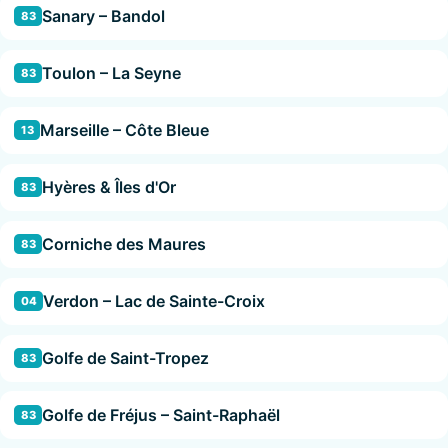
Sanary – Bandol
83
Toulon – La Seyne
83
Marseille – Côte Bleue
13
Hyères & Îles d'Or
83
Corniche des Maures
83
Verdon – Lac de Sainte-Croix
04
Golfe de Saint-Tropez
83
Golfe de Fréjus – Saint-Raphaël
83