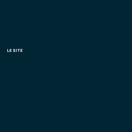
Matériel
Réglementation
Comparatif
FAQ
LE SITE
Annuaire des loueurs
Louer un jet ski : le guide
Première fois en jet ski
Jet ski en famille
Quand faire du jet ski
Comparatif Côte d'Azur
Tous les guides
Le permis côtier
Choisir son jet