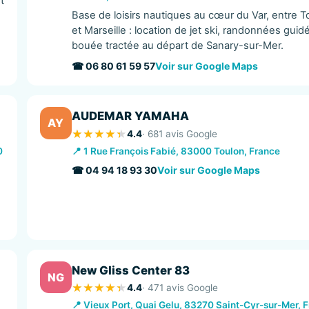
t
Base de loisirs nautiques au cœur du Var, entre T
et Marseille : location de jet ski, randonnées guid
bouée tractée au départ de Sanary-sur-Mer.
☎ 06 80 61 59 57
Voir sur Google Maps
AUDEMAR YAMAHA
AY
4.4
· 681 avis Google
0
📍 1 Rue François Fabié, 83000 Toulon, France
☎ 04 94 18 93 30
Voir sur Google Maps
New Gliss Center 83
NG
4.4
· 471 avis Google
📍 Vieux Port, Quai Gelu, 83270 Saint-Cyr-sur-Mer, 