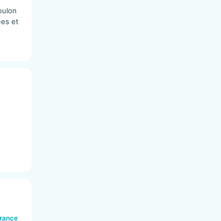
oulon
ées et
France