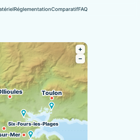
tériel
Réglementation
Comparatif
FAQ
+
−
Ollioules
Toulon
Six-Fours-les-Plages
sur-Mer