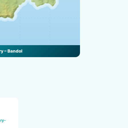
y – Bandol
ry-