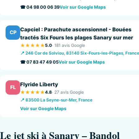
☎ 04 98 00 06 39
Voir sur Google Maps
Capciel : Parachute ascensionnel - Bouées
CP
tractés Six Fours les plages Sanary sur mer
5.0
· 181 avis Google
📍 246 Cor de Solviou, 83140 Six-Fours-les-Plages, Franc
☎ 07 83 47 49 05
Voir sur Google Maps
Flyride Liberty
FL
4.8
· 27 avis Google
📍 83500 La Seyne-sur-Mer, France
Voir sur Google Maps
Le jet ski à Sanary – Bandol