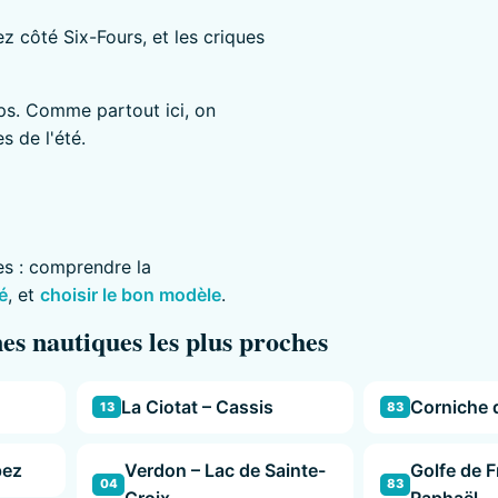
ez côté Six-Fours, et les criques
mps. Comme partout ici, on
s de l'été.
es : comprendre la
é
, et
choisir le bon modèle
.
es nautiques les plus proches
La Ciotat – Cassis
Corniche 
13
83
pez
Verdon – Lac de Sainte-
Golfe de F
04
83
Croix
Raphaël