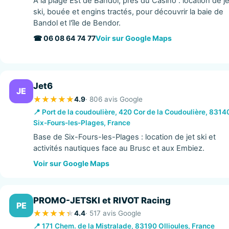
À la plage Est de Bandol, près du Casino : location de je
ski, bouée et engins tractés, pour découvrir la baie de
Bandol et l'île de Bendor.
☎ 06 08 64 74 77
Voir sur Google Maps
Jet6
JE
4.9
· 806 avis Google
📍 Port de la coudoulière, 420 Cor de la Coudoulière, 8314
Six-Fours-les-Plages, France
Base de Six-Fours-les-Plages : location de jet ski et
activités nautiques face au Brusc et aux Embiez.
Voir sur Google Maps
PROMO-JETSKI et RIVOT Racing
PE
4.4
· 517 avis Google
📍 171 Chem. de la Mistralade, 83190 Ollioules, France