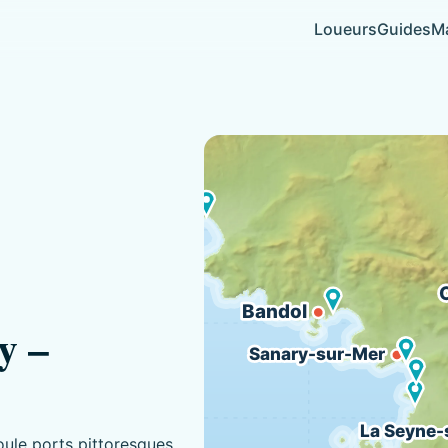
Loueurs
Guides
Ma
Bandol
y –
Sanary-sur-Mer
La Seyne-
ule ports pittoresques,