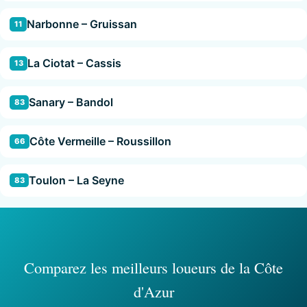
Narbonne – Gruissan
11
La Ciotat – Cassis
13
Sanary – Bandol
83
Côte Vermeille – Roussillon
66
Toulon – La Seyne
83
Comparez les meilleurs loueurs de la Côte
d'Azur