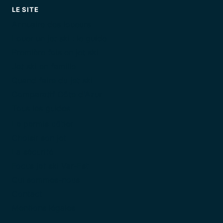
LE SITE
Annuaire des loueurs
Louer un jet ski : le guide
Première fois en jet ski
Jet ski en famille
Quand faire du jet ski
Comparatif Côte d'Azur
Tous les guides
Le permis côtier
Choisir son jet
La sécurité
Focus jet ski Var-Est
Qui sommes-nous
Contact
Mentions légales