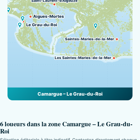
Saint-Laurent-d'Aigouze
Aigues-Mortes
Le Grau-du-Roi
Saintes-Maries-de-la-Mer
Les Saintes-Maries-de-la-Mer
Camargue – Le Grau-du-Roi
6 loueurs dans la zone Camargue – Le Grau-du-
Roi
Sélection éditoriale à titre indicatif. Contactez directement chaque